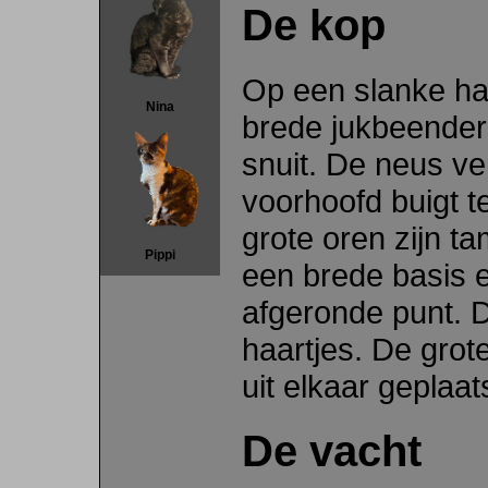
De kop
Op een slanke ha
Nina
brede jukbeendere
snuit. De neus ve
voorhoofd buigt t
grote oren zijn t
Pippi
een brede basis e
afgeronde punt. D
haartjes. De grot
uit elkaar geplaat
De vacht