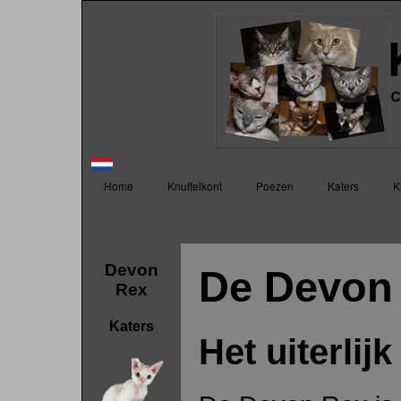
Home
Knuffelkont
Poezen
Katers
K
Geschiedenis
Luca
Bart
P
Devon Rex
Nina
In opgroei
2
Pipppi
2
Devon
De Devon
Rex
Janine
2
In opgroei
2
Katers
2
Het uiterlijk
2