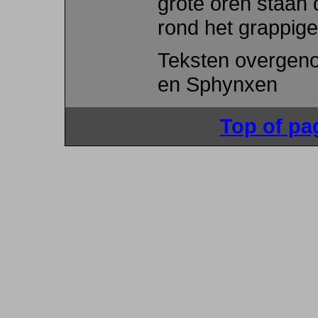
grote oren staan
rond het grappige
Teksten overgen
en Sphynxen
Top of pa