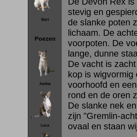
De Devon Rex is e
stevig en gespier
de slanke poten zi
Bart
lichaam. De achter
Poezen
voorpoten. De voe
lange, dunne staar
De vacht is zacht
kop is wigvormig
voorhoofd en een
Janine
rond en de oren z
De slanke nek en
zijn "Gremlin-achti
ovaal en staan wij
Luca